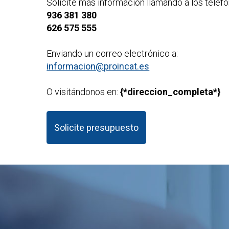
Solicite más información llamando a los teléfo
936 381 380
626 575 555
Enviando un correo electrónico a:
informacion@proincat.es
O visitándonos en:
{*direccion_completa*}
Solicite presupuesto