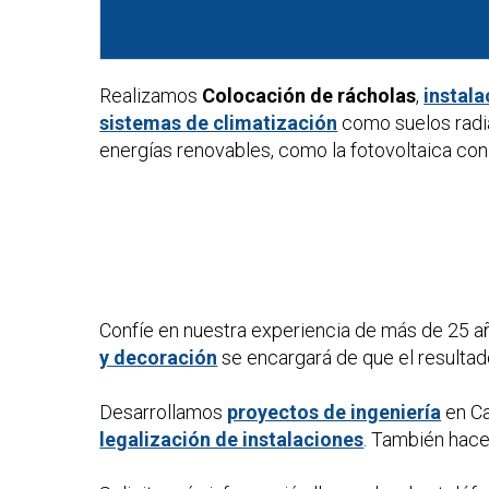
Realizamos
Colocación de rácholas
,
instala
sistemas de climatización
como suelos radi
energías renovables, como la fotovoltaica con 
Confíe en nuestra experiencia de más de 25 a
y decoración
se encargará de que el resultad
Desarrollamos
proyectos de ingeniería
en Ca
legalización de instalaciones
. También ha