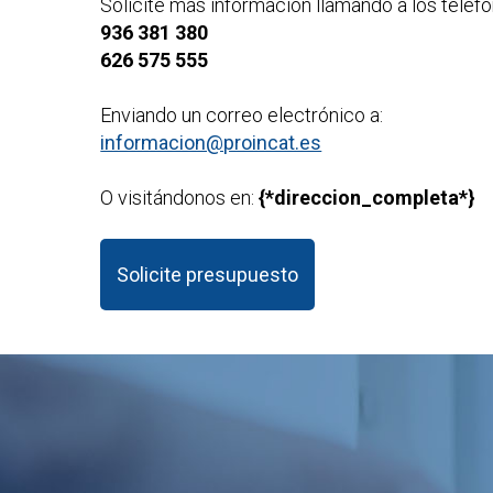
Solicite más información llamando a los teléfo
936 381 380
626 575 555
Enviando un correo electrónico a:
informacion@proincat.es
O visitándonos en:
{*direccion_completa*}
Solicite presupuesto