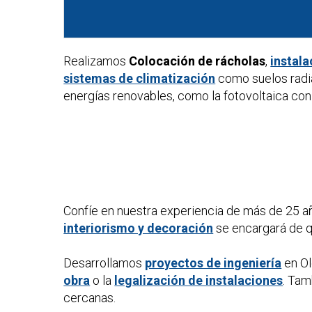
Realizamos
Colocación de rácholas
,
instala
sistemas de climatización
como suelos radi
energías renovables, como la fotovoltaica con 
Confíe en nuestra experiencia de más de 25 a
interiorismo y decoración
se encargará de qu
Desarrollamos
proyectos de ingeniería
en Ol
obra
o la
legalización de instalaciones
. Ta
cercanas.