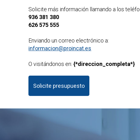
Solicite más información llamando a los teléfo
936 381 380
626 575 555
Enviando un correo electrónico a:
informacion@proincat.es
O visitándonos en:
{*direccion_completa*}
Solicite presupuesto