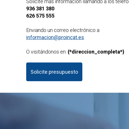
Solicite más información llamando a los teléfo
936 381 380
626 575 555
Enviando un correo electrónico a:
informacion@proincat.es
O visitándonos en:
{*direccion_completa*}
Solicite presupuesto