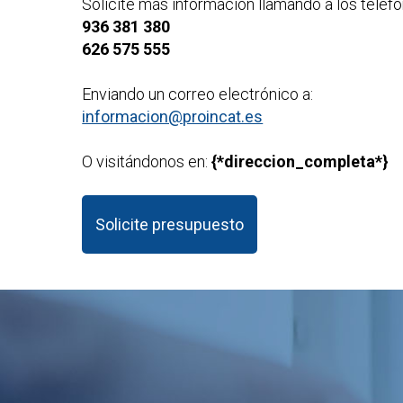
Solicite más información llamando a los teléfo
936 381 380
626 575 555
Enviando un correo electrónico a:
informacion@proincat.es
O visitándonos en:
{*direccion_completa*}
Solicite presupuesto