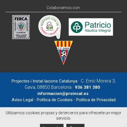
Colaboramos con:
· C. Enric Morera 3,
Projectes i Instal-lacions Catalunya
Gava, 08850 Barcelona ·
·
936 381 380
informacion@proincat.es
-
-
Aviso Legal
Política de Cookies
Política de Privacidad
Utilizamos cookies propias y de terceros para ofrecerte un mejor
Carpintero en Torrelles de Llobregat
servicio.