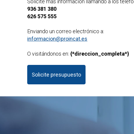
Solicite más información llamando a los teléfo
936 381 380
626 575 555
Enviando un correo electrónico a:
informacion@proincat.es
O visitándonos en:
{*direccion_completa*}
Solicite presupuesto