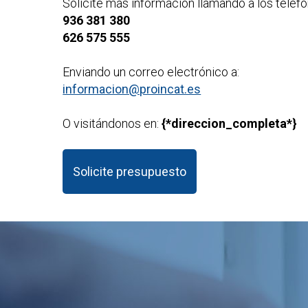
Solicite más información llamando a los teléfo
936 381 380
626 575 555
Enviando un correo electrónico a:
informacion@proincat.es
O visitándonos en:
{*direccion_completa*}
Solicite presupuesto