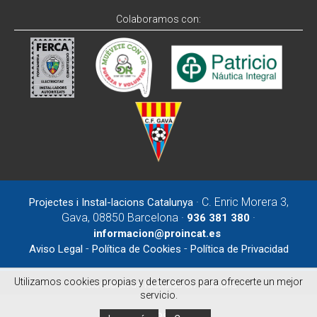
Colaboramos con:
· C. Enric Morera 3,
Projectes i Instal-lacions Catalunya
Gava, 08850 Barcelona ·
·
936 381 380
informacion@proincat.es
-
-
Aviso Legal
Política de Cookies
Política de Privacidad
Utilizamos cookies propias y de terceros para ofrecerte un mejor
Colocación de rácholas en Vallirana
servicio.