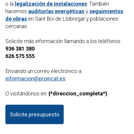
o la
legalización de instalaciones
. También
hacemos
auditorías energéticas
y
seguimientos
de obras
en Sant Boi de Llobregat y poblaciones
cercanas.
Solicite más información llamando a los teléfonos:
936 381 380
626 575 555
Enviando un correo electrónico a:
informacion@proincat.es
O visitándonos en:
{*direccion_completa*}
Solicite presupuesto