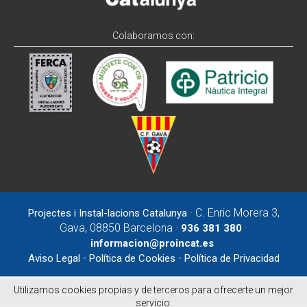
Colaboramos con:
· C. Enric Morera 3,
Projectes i Instal-lacions Catalunya
Gava, 08850 Barcelona ·
·
936 381 380
informacion@proincat.es
-
-
Aviso Legal
Política de Cookies
Política de Privacidad
Utilizamos cookies propias y de terceros para ofrecerte un mejor
Cuadros eléctricos en Sant Andreu de la Barca
servicio.