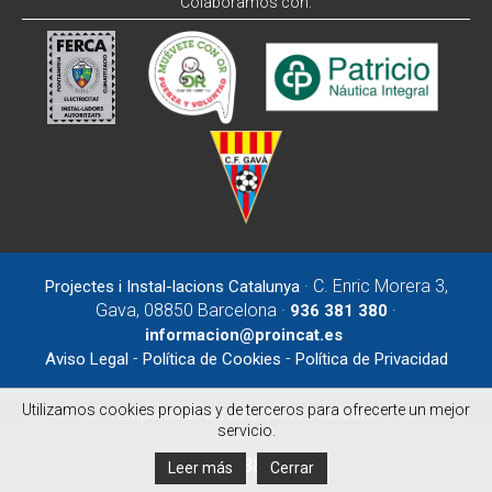
Colaboramos con:
· C. Enric Morera 3,
Projectes i Instal-lacions Catalunya
Gava, 08850 Barcelona ·
·
936 381 380
informacion@proincat.es
-
-
Aviso Legal
Política de Cookies
Política de Privacidad
Utilizamos cookies propias y de terceros para ofrecerte un mejor
Empresa de construcción en Collbató
servicio.
936 381 380
Leer más
Cerrar